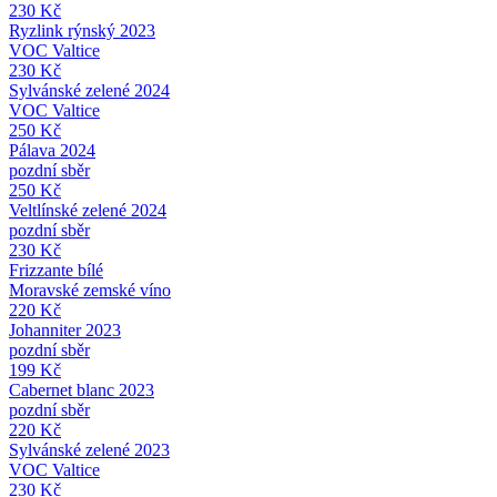
230 Kč
Ryzlink rýnský 2023
VOC Valtice
230 Kč
Sylvánské zelené 2024
VOC Valtice
250 Kč
Pálava 2024
pozdní sběr
250 Kč
Veltlínské zelené 2024
pozdní sběr
230 Kč
Frizzante bílé
Moravské zemské víno
220 Kč
Johanniter 2023
pozdní sběr
199 Kč
Cabernet blanc 2023
pozdní sběr
220 Kč
Sylvánské zelené 2023
VOC Valtice
230 Kč