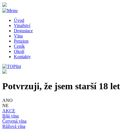
Úvod
Vinařství
Degustace
Vína
Penzion
Ceník
Okolí
Kontakty
Potvrzuji, že jsem starší 18 let
ANO
NE
AKCE
Bílá vína
Červená vína
Růžová vína